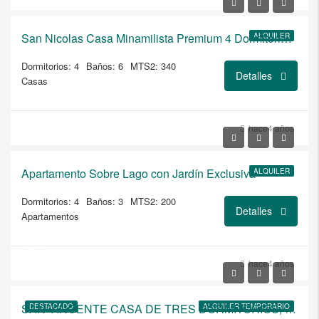
$6.500
San Nicolas Casa Minamilista Premium 4 Dormitorios Disponible Julio 2026
ALQUILER
Dormitorios: 4
Baños: 6
MTS2: 340
Detalles
Casas
USD
hace4 años
$3.000/ALQUILER
Apartamento Sobre Lago con Jardín Exclusiva
ALQUILER
Dormitorios: 4
Baños: 3
MTS2: 200
Detalles
Apartamentos
USD
$2.200/AMOBLADO Y EQUIPADO A
hace4 años
ESTRENAR
SAN VINCENTE CASA DE TRES DORMITORIOS, JARDIN PARILLA A ESTRENAR
DESTACADO
ALQUILER TEMPORARIO