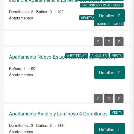
INVERSION CON RETORNO
Dormitorios: 3
Baños: 3
: 192
VENTA
Detalles
Apartamentos
APARTAMENTO AMOBLADO
BARRIO PRIVADO
$147.000
hace1 año
$750
Apartamento Nuevo Estupenda Vista del Atardecer
A ESTRENAR
ALQUILER
VENTA
Bañera: 1
: 50
Detalles
Apartamentos
hace1 año
$580.000
Apartamento Amplio y Luminoso 3 Dormitorios
VENTA
Dormitorios: 3
Baños: 3
: 143
Detalles
Apartamentos