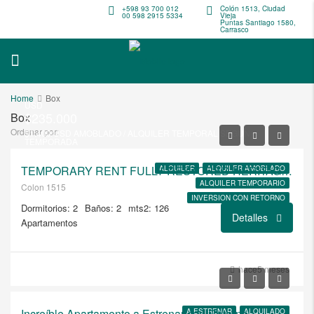
+598 93 700 012
Colón 1513, Ciudad
00 598 2915 5334
Vieja
Puntas Santiago 1580,
Carrasco
Home
Box
USD
$235.000
Box
Ordenar por:
$1.400/USD AMOBLADO / ALQUILER TEMPORAL SEGUN
TEMPORADA
TEMPORARY RENT FULLY RESTORED HERITAGE LOFT APARTMENT 103
ALQUILER
ALQUILER AMOBLADO
ALQUILER TEMPORARIO
Colon 1515
INVERSION CON RETORNO
Dormitorios: 2
Baños: 2
mts2: 126
VENTA
Detalles
Apartamentos
USD
hace5 meses
$755.000/AMOBLADO
Increíble Apartamento a Estrenar con Retorno
A ESTRENAR
ALQUILADO