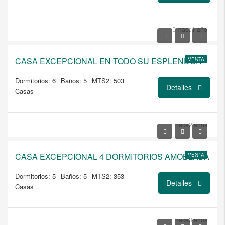
USD
hace1 año
$1.450.000/VENTA
CASA EXCEPCIONAL EN TODO SU ESPLENDOR
VENTA
Dormitorios: 6
Baños: 5
MTS2: 503
Detalles
Casas
USD
hace2 años
$1.000.000/VENTA AMOBLADO
CASA EXCEPCIONAL 4 DORMITORIOS AMOBLADA
VENTA
Dormitorios: 5
Baños: 5
MTS2: 353
Detalles
Casas
USD
hace3 años