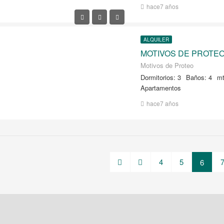
hace7 años
ALQUILER
Motivos de Proteo
Dormitorios: 3
Baños: 4
mt
Apartamentos
hace7 años
4
5
6