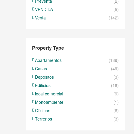
Preventa
(2)
VENDIDA
(5)
Venta
(142)
Property Type
Apartamentos
(139)
Casas
(49)
Depositos
(3)
Edificios
(16)
local comercial
(9)
Monoambiente
(1)
Oficinas
(6)
Terrenos
(3)