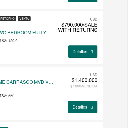
 RETORNO
VENTA
USD
$790.000/SALE
WITH RETURNS
LUXURY COMPLEX TWO BEDROOM FULLY FURNISHED APARTMENT
S2: 120.9
Detalles
USD
$1.400.000
MODERN 5BDRM HOME CARRASCO MVD VENDIDA
$7.000/VENDIDA
TS2: 550
Detalles