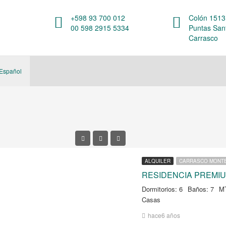
+598 93 700 012
Colón 1513,
00 598 2915 5334
Puntas San
Carrasco
Español
ALQUILER
CARRASCO MONT
RESIDENCIA PREMI
Dormitorios: 6
Baños: 7
M
Casas
hace6 años