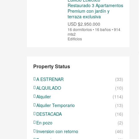
Restaurado 3 Apartamentos
Premium con jardín y
terraza exclusiva
USD
$2.950.000
16 dormitorios • 16 baños • 914
mts2
Edificios
Property Status
A ESTRENAR
(33)
ALQUILADO
(10)
Alquiler
(114)
Alquiler Temporario
(13)
DESTACADA
(16)
En pozo
(2)
Inversion con retorno
(46)