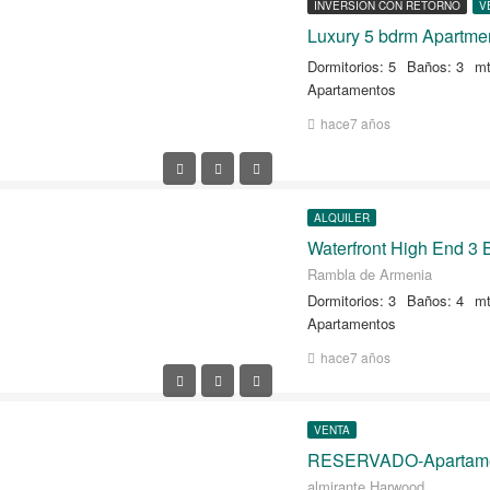
INVERSION CON RETORNO
V
Dormitorios: 5
Baños: 3
mt
Apartamentos
hace7 años
ALQUILER
Waterfront High End 3
Rambla de Armenia
Dormitorios: 3
Baños: 4
mt
Apartamentos
hace7 años
VENTA
almirante Harwood