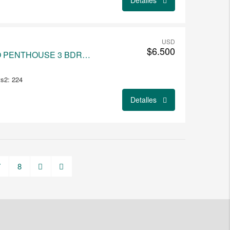
Detalles
USD
$6.500
MOTIVOS DE PROTEO PENTHOUSE 3 BDRM Punta Gorda
s2: 224
Detalles
7
8