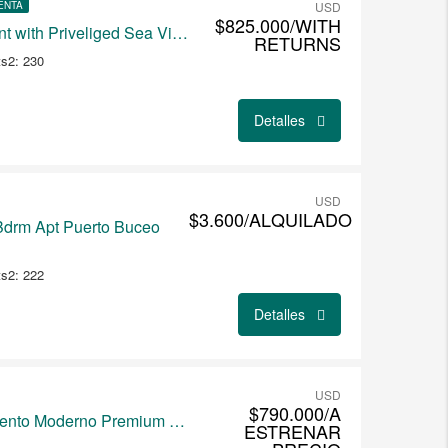
ENTA
USD
$825.000/WITH
Luxury 5 bdrm Apartment with Priveliged Sea Views
RETURNS
s2: 230
Detalles
USD
$3.600/ALQUILADO
 Bdrm Apt Puerto Buceo
s2: 222
Detalles
USD
$790.000/A
RESERVADO-Apartamento Moderno Premium Piscina Carrasco Sur
ESTRENAR