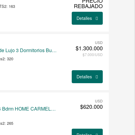
PRECIO
REBAJADO
TS2: 163
Detalles
USD
$1.300.000
Apartamento Premium de Lujo 3 Dormitorios Buceo
$7.000/USD
s2: 320
Detalles
USD
$620.000
Protegido: Brand New 4 Bdrm HOME CARMEL Gated Community
s2: 265