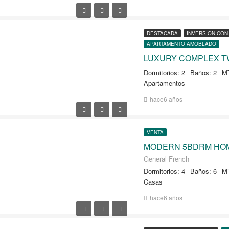
DESTACADA
INVERSION CON
APARTAMENTO AMOBLADO
Dormitorios: 2
Baños: 2
MT
Apartamentos
hace6 años
VENTA
General French
Dormitorios: 4
Baños: 6
M
Casas
hace6 años