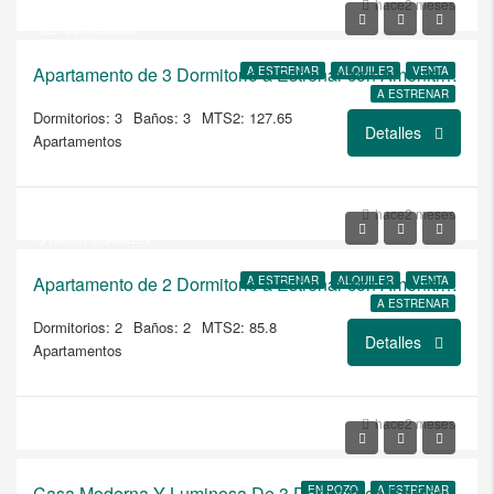
$434.300
hace2 meses
$2.100/mensual
Apartamento de 3 Dormitorio a Estrenar con Amenities Premium en Brits
A ESTRENAR
ALQUILER
VENTA
A ESTRENAR
Dormitorios: 3
Baños: 3
MTS2: 127.65
Detalles
Apartamentos
USD
$303.300
hace2 meses
$1.800/ALQUILER
Apartamento de 2 Dormitorio a Estrenar con Amenities Premium en Brits
A ESTRENAR
ALQUILER
VENTA
A ESTRENAR
Dormitorios: 2
Baños: 2
MTS2: 85.8
Detalles
Apartamentos
USD
hace2 meses
$540.720/hasta 671.040
Casa Moderna Y Luminosa De 3 Dormitorios En Barrio Cerrado – Entrega Nov ’27
EN POZO
A ESTRENAR