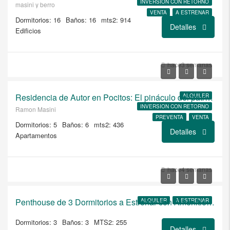
INVERSION CON RETORNO
masini y berro
VENTA
A ESTRENAR
Dormitorios: 16
Baños: 16
mts2: 914
Detalles
Edificios
USD
hace3 semanas
$6.500/ALQUILER
Residencia de Autor en Pocitos: El pináculo del patrimonio y el lujo moderno
ALQUILER
INVERSION CON RETORNO
Ramon Masini
PREVENTA
VENTA
Dormitorios: 5
Baños: 6
mts2: 436
A ESTRENAR
Detalles
Apartamentos
USD
hace4 semanas
$677.100
Penthouse de 3 Dormitorios a Estrenar con Amenities Premium en Brits
ALQUILER
A ESTRENAR
Dormitorios: 3
Baños: 3
MTS2: 255
Detalles