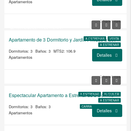
Apartamentos
USD
$505.500
hace1 mes
$2.100/ALQUILER A ESTRENAR
Apartamento de 3 Dormitorio y Jardin Privado a Estrenar con Amenities Premium en Brits
A ESTRENAR
VENTA
A ESTRENAR
Dormitorios: 3
Baños: 3
MTS2: 106.9
Detalles
Apartamentos
USD
hace1 mes
$2.100
Espectacular Apartamento a Estrenar de 3 Dormitorios en Brits
A ESTRENAR
ALQUILER
A ESTRENAR
Dormitorios: 3
Baños: 3
CARRASCO MONTEVIDEO
Detalles
Apartamentos
USD