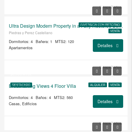
USD
hace7 años
$216.000/VIVIENDA O OFICINA
Ultra Design Modern Property in a Fully Restored Building
INVERSION CON RETORNO
VENTA
Piedras y Perez Castellano
Dormitorios: 4
Bañera: 1
MTS2: 120
Detalles
Apartamentos
USD
$1.700.000
hace7 años
$8.000/MTS2
Breathtaking Views 4 Floor Villa
DESTACADO
ALQUILER
VENTA
Dormitorios: 4
Baños: 4
MTS2: 560
Detalles
Casas, Edificios
USD
hace7 años
$3.400