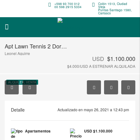
+598 93 700 012
Colón 1513, Ciudad
00 598 2915 5334
Vieja
Puntas Santiago 1580,
Carrasco
Apt Lawn Tennis 2 Dormitorios Mas Servicio Con Terraza Carrasco
Leonel Aguirre
USD
$1.100.000
$4.000/USD A ESTRENAR ALQUILADA
ALQUILER, VENTA
Detalle
Actualizado en mayo 26, 2021 a 12:43 pm
Apartamentos
USD
$1.100.000