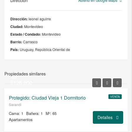
Dirección
Abierto en Google Maps
Dirección:
leonel aguirre
Ciudad:
Montevideo
Estado / Condado:
Montevideo
Barrio:
Carrasco
País:
Uruguay, República Oriental de
Propiedades similares
Usd
$126.000
Protegido: Ciudad Vieja 1 Dormitorio
VENTA
Sarandi
Cama: 1
Bañera: 1
M²: 65
Detalles
Apartamentos