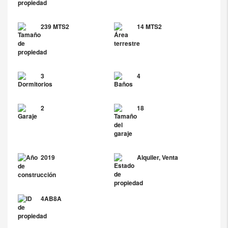
239 MTS2
14 MTS2
3
4
2
18
2019
Alquiler, Venta
4AB8A