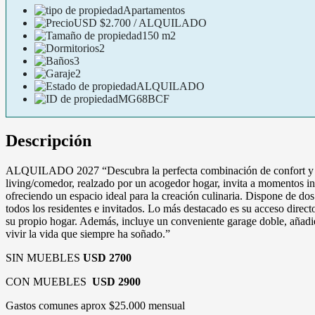
Apartamentos
USD
$2.700 / ALQUILADO
150 m2
2
3
2
ALQUILADO
MG68BCF
Descripción
ALQUILADO 2027 “Descubra la perfecta combinación de confort y exc
living/comedor, realzado por un acogedor hogar, invita a momentos i
ofreciendo un espacio ideal para la creación culinaria. Dispone de d
todos los residentes e invitados. Lo más destacado es su acceso directo 
su propio hogar. Además, incluye un conveniente garage doble, añadie
vivir la vida que siempre ha soñado.”
SIN MUEBLES
USD 2700
CON MUEBLES
USD 2900
Gastos comunes aprox $25.000 mensual