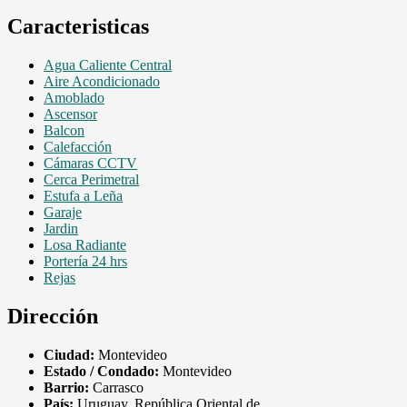
Caracteristicas
Agua Caliente Central
Aire Acondicionado
Amoblado
Ascensor
Balcon
Calefacción
Cámaras CCTV
Cerca Perimetral
Estufa a Leña
Garaje
Jardin
Losa Radiante
Portería 24 hrs
Rejas
Dirección
Ciudad:
Montevideo
Estado / Condado:
Montevideo
Barrio:
Carrasco
País:
Uruguay, República Oriental de