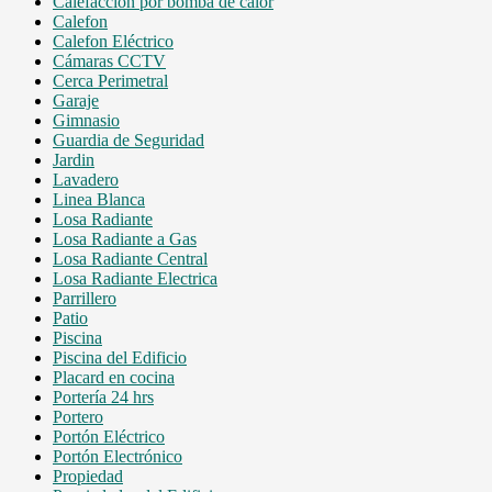
Calefacción por bomba de calor
Calefon
Calefon Eléctrico
Cámaras CCTV
Cerca Perimetral
Garaje
Gimnasio
Guardia de Seguridad
Jardin
Lavadero
Linea Blanca
Losa Radiante
Losa Radiante a Gas
Losa Radiante Central
Losa Radiante Electrica
Parrillero
Patio
Piscina
Piscina del Edificio
Placard en cocina
Portería 24 hrs
Portero
Portón Eléctrico
Portón Electrónico
Propiedad