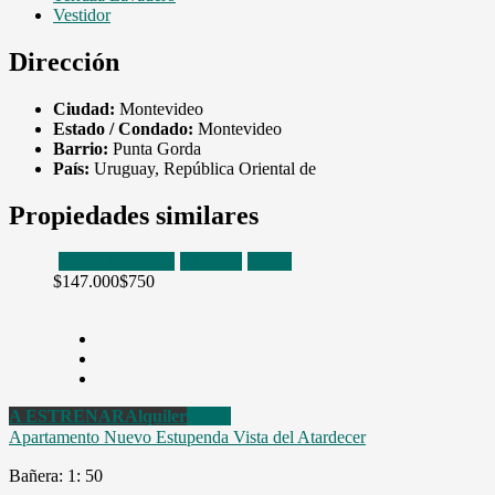
Vestidor
Dirección
Ciudad:
Montevideo
Estado / Condado:
Montevideo
Barrio:
Punta Gorda
País:
Uruguay, República Oriental de
Propiedades similares
A ESTRENAR
Alquiler
Venta
$147.000
$750
A ESTRENAR
Alquiler
Venta
Apartamento Nuevo Estupenda Vista del Atardecer
Bañera: 1
: 50