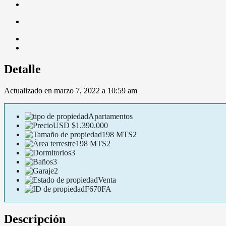
Detalle
Actualizado en marzo 7, 2022 a 10:59 am
Apartamentos
USD
$1.390.000
198 MTS2
198 MTS2
3
3
2
Venta
F670FA
Descripción