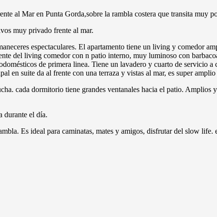
nte al Mar en Punta Gorda,sobre la rambla costera que transita muy po
ivos muy privado frente al mar.
aneceres espectaculares. El apartamento tiene un living y comedor ampl
ente del living comedor con n patio interno, muy luminoso con barbaco
odomésticos de primera linea. Tiene un lavadero y cuarto de servicio a c
pal en suite da al frente con una terraza y vistas al mar, es super ampl
ha. cada dormitorio tiene grandes ventanales hacia el patio. Amplios 
 durante el día.
ambla. Es ideal para caminatas, mates y amigos, disfrutar del slow life. 