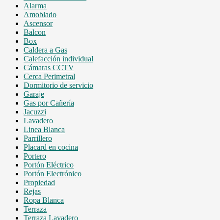
Alarma
Amoblado
Ascensor
Balcon
Box
Caldera a Gas
Calefacción individual
Cámaras CCTV
Cerca Perimetral
Dormitorio de servicio
Garaje
Gas por Cañería
Jacuzzi
Lavadero
Linea Blanca
Parrillero
Placard en cocina
Portero
Portón Eléctrico
Portón Electrónico
Propiedad
Rejas
Ropa Blanca
Terraza
Terraza Lavadero