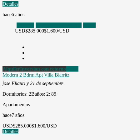
Detalles
hace6 años
Alquiler
Inversion con retorno
Venta
USD
$285.000
$1.600/USD
Alquiler
Inversion con retorno
Venta
Modern 2 Bdrm Apt Villa Biarritz
jose Ellauri y 21 de septiembre
Dormitorios: 2
Baños: 2
: 85
Apartamentos
hace7 años
USD
$285.000
$1.600/USD
Detalles