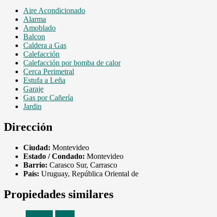
Aire Acondicionado
Alarma
Amoblado
Balcon
Caldera a Gas
Calefacción
Calefacción por bomba de calor
Cerca Perimetral
Estufa a Leña
Garaje
Gas por Cañería
Jardin
Dirección
Ciudad:
Montevideo
Estado / Condado:
Montevideo
Barrio:
Carasco Sur, Carrasco
País:
Uruguay, República Oriental de
Propiedades similares
Alquiler
Venta