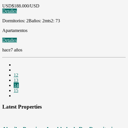
USD
$188.000/USD
Detalles
Dormitorios: 2
Baños: 2
mts2: 73
Apartamentos
Detalles
hace7 años
12
13
14
15
Latest Properties