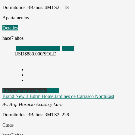
Dormitorios: 3
Baños: 4
MTS2: 118
Apartamentos
Detalles
hace7 años
Inversion con retorno
Venta
USD
$880.000/SOLD
Inversion con retorno
Venta
Brand New 3 Bdrm Home Jardines de Carrasco NorthEast
Av. Arq. Horacio Acosta y Lara
Dormitorios: 3
Baños: 3
MTS2: 228
Casas