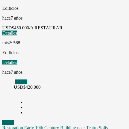
Edificios
hace7 años
USD
$450.000/A RESTAURAR
Detalles
mts2: 568
Edificios
Detalles
hace7 años
Venta
USD
$420.000
Venta
Restoration Early 19th Century Building near Teatro Solis