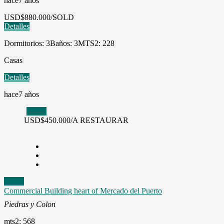
hace7 años
USD
$880.000/SOLD
Detalles
Dormitorios: 3
Baños: 3
MTS2: 228
Casas
Detalles
hace7 años
Venta
USD
$450.000/A RESTAURAR
Venta
Commercial Building heart of Mercado del Puerto
Piedras y Colon
mts2: 568