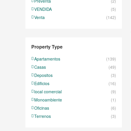
Preventa
(2)
VENDIDA
(5)
Venta
(142)
Property Type
Apartamentos
(139)
Casas
(49)
Depositos
(3)
Edificios
(16)
local comercial
(9)
Monoambiente
(1)
Oficinas
(6)
Terrenos
(3)