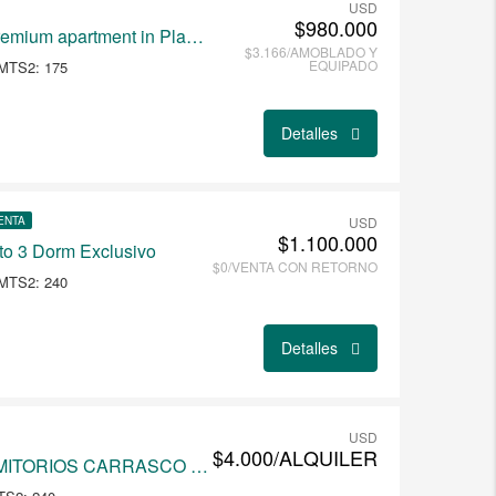
USD
$980.000
Exceptional high rise premium apartment in Playa Brava
$3.166/AMOBLADO Y
EQUIPADO
MTS2: 175
Detalles
ENTA
USD
$1.100.000
to 3 Dorm Exclusivo
$0/VENTA CON RETORNO
MTS2: 240
Detalles
USD
$4.000/ALQUILER
APT PREMIUM 3DORMITORIOS CARRASCO SUR TERRAZA PROPIA