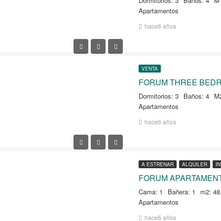
Dormitorios: 3
Baños: 4
M
Apartamentos
hace6 años
VENTA
FORUM THREE BED
Dormitorios: 3
Baños: 4
M2
Apartamentos
hace6 años
A ESTRENAR
ALQUILER
I
FORUM APARTAMENT
Cama: 1
Bañera: 1
m2: 48
Apartamentos
hace6 años