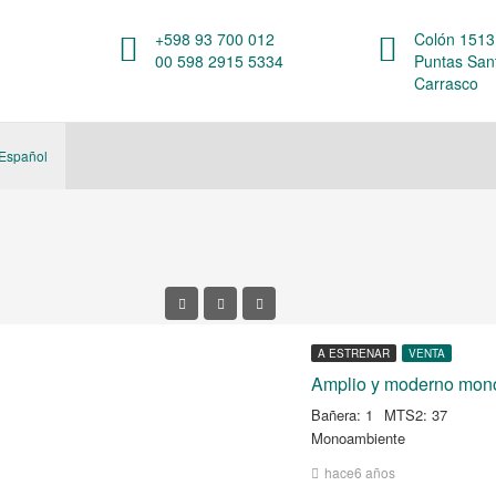
+598 93 700 012
Colón 1513,
00 598 2915 5334
Puntas San
Carrasco
Español
A ESTRENAR
VENTA
Bañera: 1
MTS2: 37
Monoambiente
hace6 años