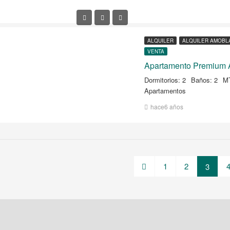
ALQUILER
ALQUILER AMOBL
VENTA
Dormitorios: 2
Baños: 2
M
Apartamentos
hace6 años
1
2
3