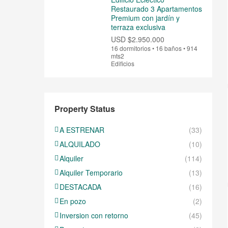
Restaurado 3 Apartamentos
Premium con jardín y
terraza exclusiva
USD
$2.950.000
16 dormitorios • 16 baños • 914
mts2
Edificios
Property Status
A ESTRENAR
(33)
ALQUILADO
(10)
Alquiler
(114)
Alquiler Temporario
(13)
DESTACADA
(16)
En pozo
(2)
Inversion con retorno
(45)