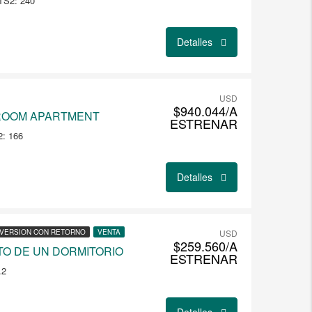
TS2: 240
Detalles
USD
$940.044/A
ROOM APARTMENT
ESTRENAR
: 166
Detalles
NVERSION CON RETORNO
VENTA
USD
$259.560/A
O DE UN DORMITORIO
ESTRENAR
.2