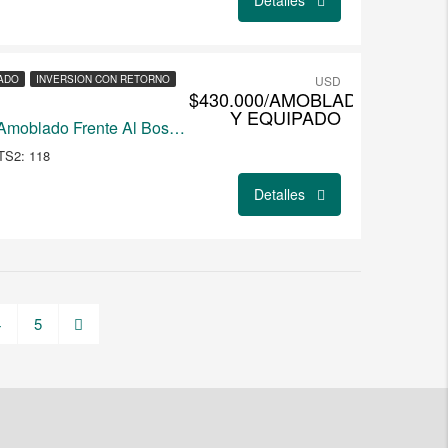
Detalles
ADO
INVERSION CON RETORNO
USD
$430.000/AMOBLADO
Y EQUIPADO
Apartamento Premium Amoblado Frente Al Bosque
TS2: 118
Detalles
4
5