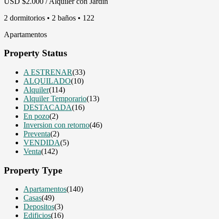
USD
$2.000 / Alquiler con Jardin
2 dormitorios • 2 baños • 122
Apartamentos
Property Status
A ESTRENAR
(33)
ALQUILADO
(10)
Alquiler
(114)
Alquiler Temporario
(13)
DESTACADA
(16)
En pozo
(2)
Inversion con retorno
(46)
Preventa
(2)
VENDIDA
(5)
Venta
(142)
Property Type
Apartamentos
(140)
Casas
(49)
Depositos
(3)
Edificios
(16)