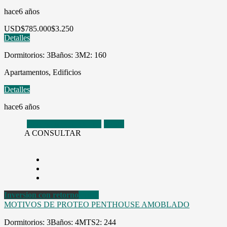
hace6 años
USD
$785.000
$3.250
Detalles
Dormitorios: 3
Baños: 3
M2: 160
Apartamentos, Edificios
Detalles
hace6 años
Inversion con retorno
Venta
A CONSULTAR
Inversion con retorno
Venta
MOTIVOS DE PROTEO PENTHOUSE AMOBLADO
Dormitorios: 3
Baños: 4
MTS2: 244