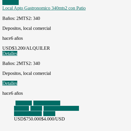
Alquiler
Local Apto Gastronomico 340mts2 con Patio
Baños: 2
MTS2: 340
Depositos, local comercial
hace6 años
USD
$3.200/ALQUILER
Detalles
Baños: 2
MTS2: 340
Depositos, local comercial
Detalles
hace6 años
Alquiler
Inversion con
retorno
Venta
APARTAMENTO
AMOBLADO
LOFT
USD
$750.000
$4.000/USD