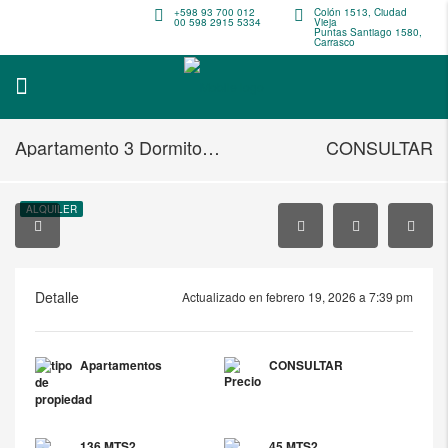
+598 93 700 012
Colón 1513, Ciudad
00 598 2915 5334
Vieja
Puntas Santiago 1580,
Carrasco
Apartamento 3 Dormitorios a 2 Cuadras de Sofitel y la Rambla Carrasco
CONSULTAR
ALQUILER
Detalle
Actualizado en febrero 19, 2026 a 7:39 pm
Apartamentos
CONSULTAR
136 MTS2
45 MTS2