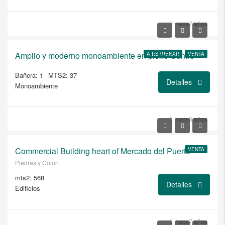
USD
hace7 años
$115.200/VENTA
Amplio y moderno monoambiente en pleno Centro
A ESTRENAR
VENTA
Bañera: 1
MTS2: 37
Detalles
Monoambiente
USD
hace6 años
$450.000/A RESTAURAR
Commercial Building heart of Mercado del Puerto
VENTA
Piedras y Colon
mts2: 568
Detalles
Edificios
USD
$1.200.000
hace7 años