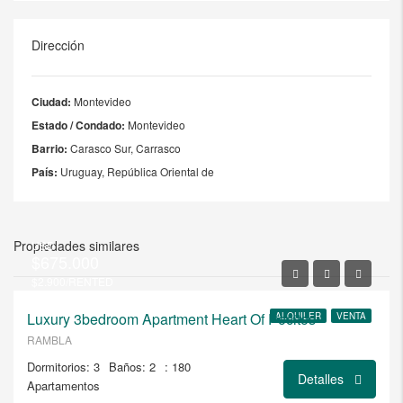
Dirección
Ciudad:
Montevideo
Estado / Condado:
Montevideo
Barrio:
Carasco Sur, Carrasco
País:
Uruguay, República Oriental de
Propiedades similares
USD
$675.000
$2.900/RENTED
Luxury 3bedroom Apartment Heart Of Pocitos
ALQUILER
VENTA
RAMBLA
Dormitorios: 3
Baños: 2
: 180
Detalles
Apartamentos