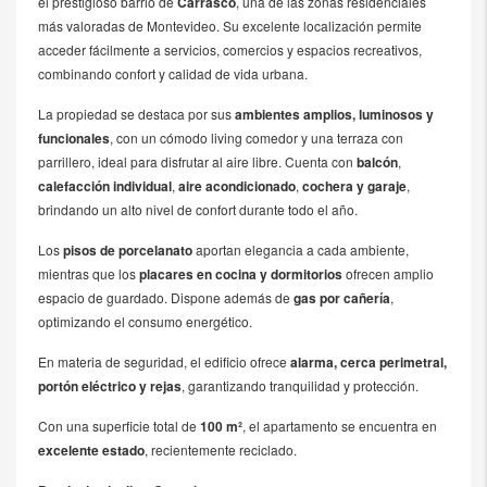
el prestigioso barrio de
Carrasco
, una de las zonas residenciales
más valoradas de Montevideo. Su excelente localización permite
acceder fácilmente a servicios, comercios y espacios recreativos,
combinando confort y calidad de vida urbana.
La propiedad se destaca por sus
ambientes amplios, luminosos y
funcionales
, con un cómodo living comedor y una terraza con
parrillero, ideal para disfrutar al aire libre. Cuenta con
balcón
,
calefacción individual
,
aire acondicionado
,
cochera y garaje
,
brindando un alto nivel de confort durante todo el año.
Los
pisos de porcelanato
aportan elegancia a cada ambiente,
mientras que los
placares en cocina y dormitorios
ofrecen amplio
espacio de guardado. Dispone además de
gas por cañería
,
optimizando el consumo energético.
En materia de seguridad, el edificio ofrece
alarma, cerca perimetral,
portón eléctrico y rejas
, garantizando tranquilidad y protección.
Con una superficie total de
100 m²
, el apartamento se encuentra en
excelente estado
, recientemente reciclado.