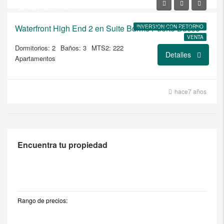
$0/CON RETORNO/
Waterfront High End 2 en Suite Bdrms Puerto Buceo
INVERSION CON RETORNO
VENTA
Dormitorios: 2
Baños: 3
MTS2: 222
Detalles
Apartamentos
hace7 años
Encuentra tu propiedad
Rango de precios: