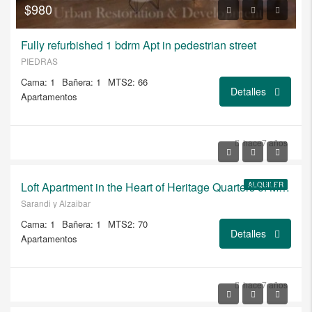
$980
Fully refurbished 1 bdrm Apt in pedestrian street
PIEDRAS
Cama: 1
Bañera: 1
MTS2: 66
Detalles
Apartamentos
USD
hace7 años
$1.200/USD
Loft Apartment in the Heart of Heritage Quarters of Montevideo
ALQUILER
Sarandi y Alzaibar
Cama: 1
Bañera: 1
MTS2: 70
Detalles
Apartamentos
USD
hace7 años
$2.100/RENTED