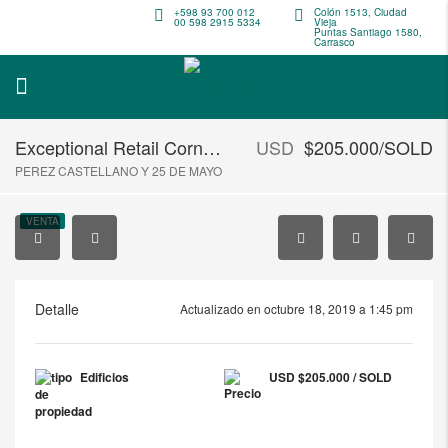
+598 93 700 012
Colón 1513, Ciudad
00 598 2915 5334
Vieja
Puntas Santiago 1580,
Carrasco
Exceptional Retail Corner Building to Restore
USD
$205.000/SOLD
PEREZ CASTELLANO Y 25 DE MAYO
VENTA
Detalle
Actualizado en octubre 18, 2019 a 1:45 pm
Edificios
USD
$205.000 / SOLD