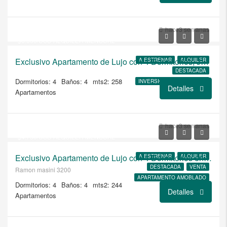
USD
$1.025.000
hace3 semanas
$6.500/USD ALQUILER MENSUAL
Exclusivo Apartamento de Lujo con 4 Dormitorios, Jardín Privado, Patio y Zona de BBQ
A ESTRENAR
ALQUILER
DESTACADA
Dormitorios: 4
Baños: 4
mts2: 258
INVERSION CON RETORNO
Detalles
Apartamentos
VENTA
USD
$875.000
hace3 semanas
$4.750/USD ALQUILER MENSUAL
Exclusivo Apartamento de Lujo con 4 Dormitorios en el Prestigioso Edificio Masini Gardens, Corazón de Pocitos
A ESTRENAR
ALQUILER
DESTACADA
VENTA
Ramon masini 3200
APARTAMENTO AMOBLADO
Dormitorios: 4
Baños: 4
mts2: 244
Detalles
Apartamentos
USD