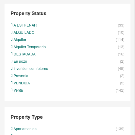
Property Status
A ESTRENAR
(33)
ALQUILADO
(10)
Alquiler
(114)
Alquiler Temporario
(13)
DESTACADA
(16)
En pozo
(2)
Inversion con retorno
(45)
Preventa
(2)
VENDIDA
(5)
Venta
(142)
Property Type
Apartamentos
(139)