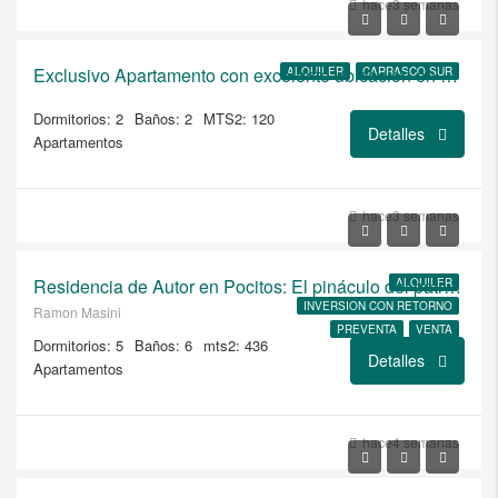
hace3 semanas
$1.900
Exclusivo Apartamento con excelente ubicacion en Carrasco
ALQUILER
CARRASCO SUR
Dormitorios: 2
Baños: 2
MTS2: 120
Detalles
Apartamentos
USD
hace3 semanas
$6.500/ALQUILER
Residencia de Autor en Pocitos: El pináculo del patrimonio y el lujo moderno
ALQUILER
INVERSION CON RETORNO
Ramon Masini
PREVENTA
VENTA
Dormitorios: 5
Baños: 6
mts2: 436
A ESTRENAR
Detalles
Apartamentos
USD
hace4 semanas
$495.000