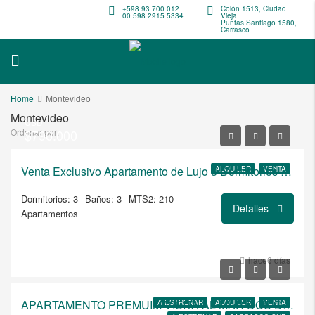
+598 93 700 012
Colón 1513, Ciudad
00 598 2915 5334
Vieja
Puntas Santiago 1580,
Carrasco
Home
Montevideo
Montevideo
USD
Ordenar por:
$790.000
Venta Exclusivo Apartamento de Lujo 3 Dormitorios Vistas Panorámicas Campo de Golf
ALQUILER
VENTA
Dormitorios: 3
Baños: 3
MTS2: 210
Detalles
Apartamentos
USD
hace6 días
$499.000/EQUIPADO AMOBLADO
APARTAMENTO PREMUIM VISITA AL MAR DOS DORMITORIOS COCINA AMPLIA SEMI INTEGRADA
A ESTRENAR
ALQUILER
VENTA