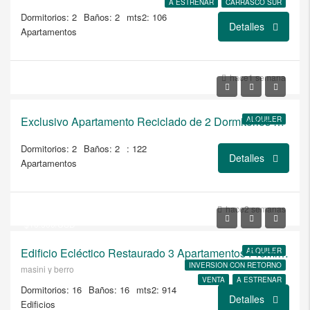
A ESTRENAR
CARRASCO SUR
Dormitorios: 2
Baños: 2
mts2: 106
Detalles
Apartamentos
USD
hace1 semana
$2.000/Alquiler con Jardin
Exclusivo Apartamento Reciclado de 2 Dormitorios con Jardín Privado en Carrasco
ALQUILER
Dormitorios: 2
Baños: 2
: 122
Detalles
Apartamentos
USD
$2.950.000
hace2 semanas
$16.500/USD
Edificio Ecléctico Restaurado 3 Apartamentos Premium con jardín y terraza exclusiva
ALQUILER
INVERSION CON RETORNO
masini y berro
VENTA
A ESTRENAR
Dormitorios: 16
Baños: 16
mts2: 914
Detalles
Edificios