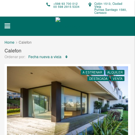
+598 93 700 012
Colón 1513, Ciudad
00 598 2915 5334
Vieja
Puntas Santiago 1580,
Carrasco
Home
Calefon
Calefon
Ordenar por:
Fecha nueva a vieja
A ESTRENAR
ALQUILER
DESTACADA
VENTA
USD