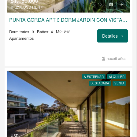
$1.150.000
$4.250/USD RENT
PUNTA GORDA APT 3 DORM JARDIN CON VISTA AL MAR
Dormitorios: 3
Baños: 4
M2: 213
Detalles
Apartamentos
hace6 años
A ESTRENAR
ALQUILER
DESTACADA
VENTA
USD