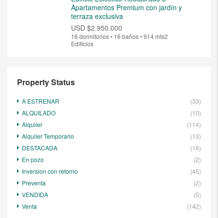
Apartamentos Premium con jardín y
terraza exclusiva
USD
$2.950.000
16 dormitorios • 16 baños • 914 mts2
Edificios
Property Status
A ESTRENAR
(33)
ALQUILADO
(10)
Alquiler
(114)
Alquiler Temporario
(13)
DESTACADA
(16)
En pozo
(2)
Inversion con retorno
(45)
Preventa
(2)
VENDIDA
(5)
Venta
(142)