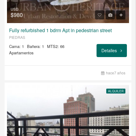
USD
$980
Fully refurbished 1 bdrm Apt in pedestrian street
PIEDRAS
Cama: 1
Bañera: 1
MTS2: 66
Detalles
Apartamentos
hace7 años
ALQUILER