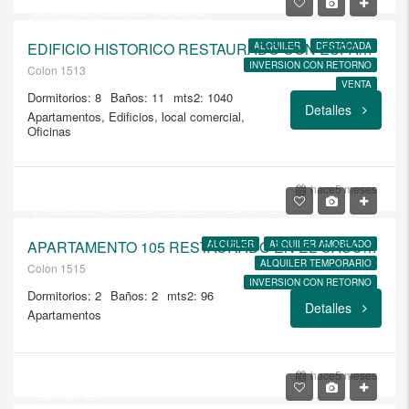
$9.500/USD ALQUILER MENSUAL
EDIFICIO HISTORICO RESTAURADO CON ESPACIO COMERCIAL Y 4 APARTAMENTOS LOFT
ALQUILER
DESTACADA
INVERSION CON RETORNO
Colon 1513
VENTA
Dormitorios: 8
Baños: 11
mts2: 1040
Detalles
Apartamentos, Edificios, local comercial,
Oficinas
USD
$235.000
hace5 meses
$1.400/USD AMOBLADO ALQUILER TEMPORAL USD 1850
APARTAMENTO 105 RESTAURADO EN EL CASCO ANTIGUO DE MONTEVIDEO
ALQUILER
ALQUILER AMOBLADO
ALQUILER TEMPORARIO
Colon 1515
INVERSION CON RETORNO
Dormitorios: 2
Baños: 2
mts2: 96
VENTA
Detalles
Apartamentos
USD
$235.000
hace5 meses
$1.400/USD AMOBLADO / ALQUILER TEMPORAL SEGUN
TEMPORADA