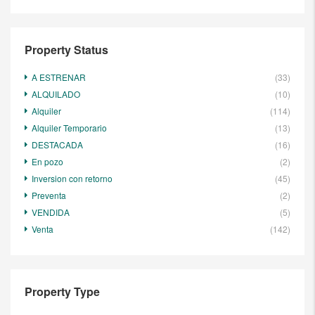
Property Status
A ESTRENAR
(33)
ALQUILADO
(10)
Alquiler
(114)
Alquiler Temporario
(13)
DESTACADA
(16)
En pozo
(2)
Inversion con retorno
(45)
Preventa
(2)
VENDIDA
(5)
Venta
(142)
Property Type