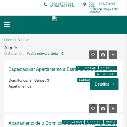
+598 93 700 012
Colón 1513, Ciudad
00 598 2915 5334
Vieja
Puntas Santiago 1580,
Carrasco
Home
Alquiler
Alquiler
USD
Ordenar por:
$2.100
Fecha nueva a vieja
Espectacular Apartamento a Estrenar de 3 Dormitorios en Brits
A ESTRENAR
ALQUILER
A ESTRENAR
Dormitorios: 3
Baños: 3
CARRASCO MONTEVIDEO
Detalles
Apartamentos
USD
$434.300
hace2 meses
$2.100/mensual
Apartamento de 3 Dormitorio a Estrenar con Amenities Premium en Brits
A ESTRENAR
ALQUILER
VENTA