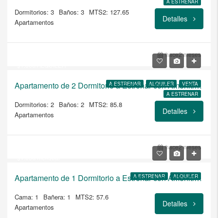
A ESTRENAR
Dormitorios: 3
Baños: 3
MTS2: 127.65
Detalles
Apartamentos
USD
$303.300
hace2 meses
$1.800/ALQUILER
Apartamento de 2 Dormitorio a Estrenar con Amenities Premium en Brits
A ESTRENAR
ALQUILER
VENTA
A ESTRENAR
Dormitorios: 2
Baños: 2
MTS2: 85.8
Detalles
Apartamentos
USD
$208.600
hace2 meses
$1.050/mensual
Apartamento de 1 Dormitorio a Estrenar con Amenities Premium en Brits
A ESTRENAR
ALQUILER
Cama: 1
Bañera: 1
MTS2: 57.6
Detalles
Apartamentos