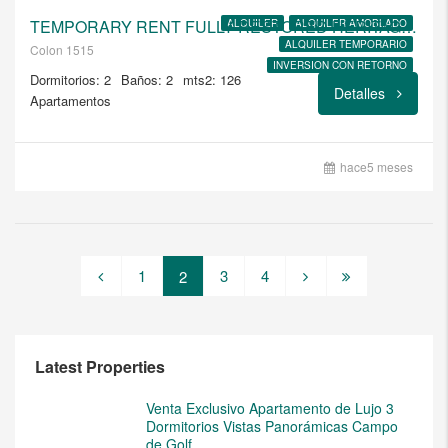
TEMPORARY RENT FULLY RESTORED HERITAGE LOFT APARTMENT 103
ALQUILER
ALQUILER AMOBLADO
ALQUILER TEMPORARIO
Colon 1515
INVERSION CON RETORNO
Dormitorios: 2
Baños: 2
mts2: 126
VENTA
Detalles
Apartamentos
hace5 meses
1
3
4
2
Latest Properties
Venta Exclusivo Apartamento de Lujo 3
Dormitorios Vistas Panorámicas Campo
de Golf